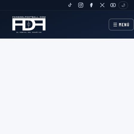
🌙
TIKTOK
INSTAGRAM
FANPAGE
TWITTER
YOUTUBE
☰ MENÚ