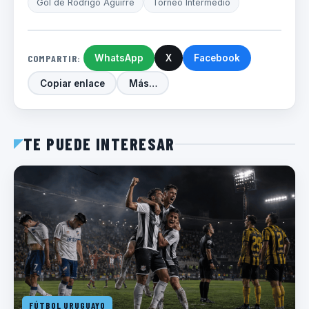
Gol de Rodrigo Aguirre
Torneo Intermedio
COMPARTIR:
WhatsApp
X
Facebook
Copiar enlace
Más…
TE PUEDE INTERESAR
FÚTBOL URUGUAYO