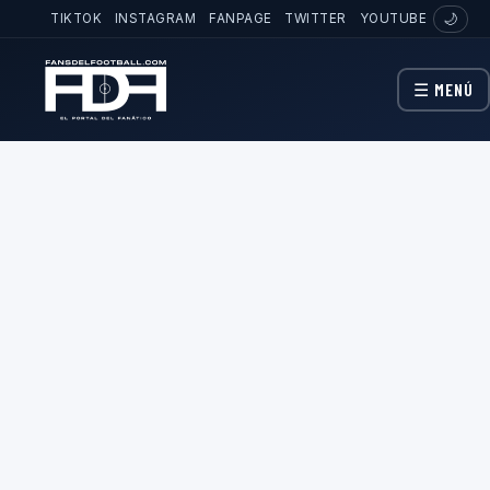
TIKTOK
INSTAGRAM
FANPAGE
TWITTER
YOUTUBE
🌙
☰ MENÚ