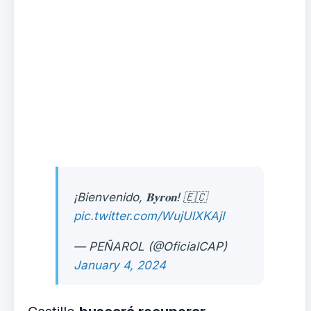
¡Bienvenido, 𝐁𝐲𝐫𝐨𝐧! 🇪🇨
pic.twitter.com/WujUlXKAjI
— PEÑAROL (@OficialCAP)
January 4, 2024