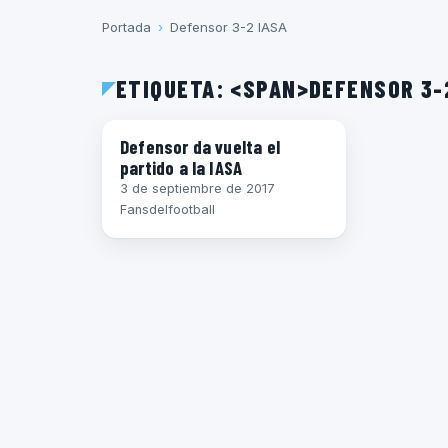
Portada
›
Defensor 3-2 IASA
ETIQUETA: <SPAN>DEFENSOR 3-
CLAUSURA 2017
Defensor da vuelta el
partido a la IASA
3 de septiembre de 2017
Fansdelfootball