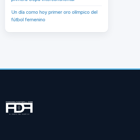
Un día como hoy primer oro olímpico del
fútbol femenino