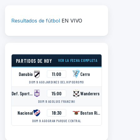
Resultados de fútbol
EN VIVO
PARTIDOS DE HOY
VER LA FECHA COMPLETA
11:00
Danubio
Cerro
DOM 9 AGO
JARDINES DEL HIPODROMO
15:00
Def. Sporting
Wanderers
DOM 9 AGO
LUIS FRANZINI
18:30
Nacional
Boston River
DOM 9 AGO
GRAN PARQUE CENTRAL