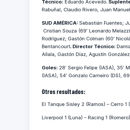
Técnico:
Eduardo Acevedo.
Suplent
Rabuñal, Claudio Rivero, Juan Manuel
SUD AMÉRICA:
Sebastián Fuentes; Ju
Cristian Souza (69′ Leonardo Melazzi
Rodríguez; Gastón Colman (60′ Nicolá
Bentancourt
. Director Técnico:
Damiá
Allala, Gastón Díaz, Agustín González
Goles:
28′ Sergio Felipe (IASA), 35′ 
(IASA), 54′ Gonzalo Carneiro (DS), 69
Otros resultados:
El Tanque Sisley 2 (Ramos) – Cerro 1
Liverpool 1 (Luna) – Racing 1 (Romero)