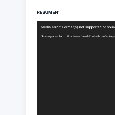
RESUMEN:
Reproductor
Media error: Format(s) not supported or sour
de
Descargar archivo: https://www.fansdelfootball.com/wp/wp
vídeo