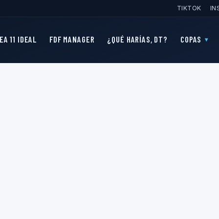
TIKTOK
IN
EA 11 IDEAL
FDF MANAGER
¿QUÉ HARÍAS, DT?
COPAS