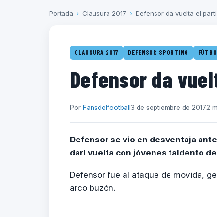
Portada
›
Clausura 2017
›
Defensor da vuelta el part
CLAUSURA 2017
DEFENSOR SPORTING
FÚTBO
Defensor da vuelt
Por
Fansdelfootball
3 de septiembre de 2017
2 m
Defensor se vio en desventaja ant
darl vuelta con jóvenes taldento de 
Defensor fue al ataque de movida, ge
arco buzón.