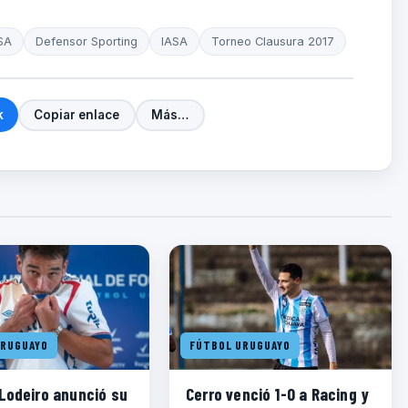
SA
Defensor Sporting
IASA
Torneo Clausura 2017
k
Copiar enlace
Más…
URUGUAYO
FÚTBOL URUGUAYO
 Lodeiro anunció su
Cerro venció 1-0 a Racing y