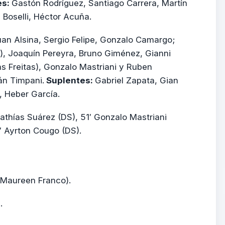
es:
Gastón Rodríguez, Santiago Carrera, Martín
 Boselli, Héctor Acuña.
an Alsina, Sergio Felipe, Gonzalo Camargo;
), Joaquín Pereyra, Bruno Giménez, Gianni
s Freitas), Gonzalo Mastriani y Ruben
n Timpani.
Suplentes:
Gabriel Zapata, Gian
, Heber García.
Mathías Suárez (DS), 51′ Gonzalo Mastriani
′ Ayrton Cougo (DS).
 (Maureen Franco).
.