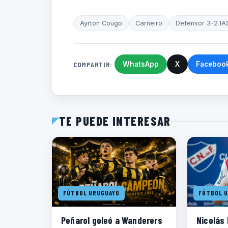
Ayrton Cougo
Carneiro
Defensor 3-2 IA
COMPARTIR:
WhatsApp
X
Faceboo
TE PUEDE INTERESAR
FÚTBOL URUGUAYO
FÚTBOL 
Peñarol goleó a Wanderers
Nicolás