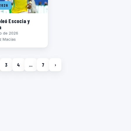
2026
oleó Escocia y
a
io de 2026
z Macías
3
4
…
7
›