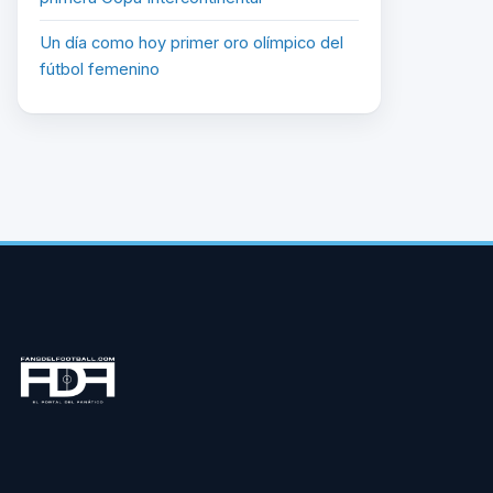
Un día como hoy primer oro olímpico del
fútbol femenino