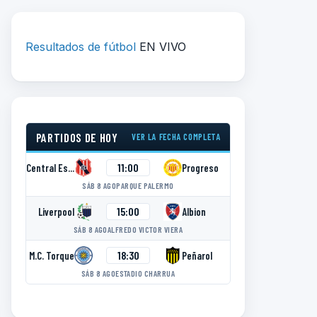
Resultados de fútbol
EN VIVO
PARTIDOS DE HOY
VER LA FECHA COMPLETA
11:00
Central Español
Progreso
SÁB 8 AGO
PARQUE PALERMO
15:00
Liverpool
Albion
SÁB 8 AGO
ALFREDO VICTOR VIERA
18:30
M.C. Torque
Peñarol
SÁB 8 AGO
ESTADIO CHARRUA