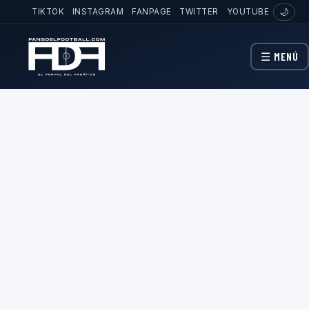
TIKTOK
INSTAGRAM
FANPAGE
TWITTER
YOUTUBE
🌙
☰ MENÚ