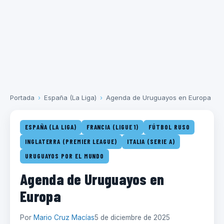
Portada
›
España (La Liga)
›
Agenda de Uruguayos en Europa
ESPAÑA (LA LIGA)
FRANCIA (LIGUE 1)
FÚTBOL RUSO
INGLATERRA (PREMIER LEAGUE)
ITALIA (SERIE A)
URUGUAYOS POR EL MUNDO
Agenda de Uruguayos en
Europa
Por
Mario Cruz Macías
5 de diciembre de 2025