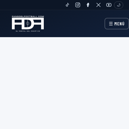
🌙
TIKTOK
INSTAGRAM
FANPAGE
TWITTER
YOUTUBE
☰ MENÚ