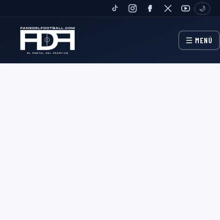
🌙
TIKTOK
INSTAGRAM
FANPAGE
TWITTER
YOUTUBE
☰ MENÚ