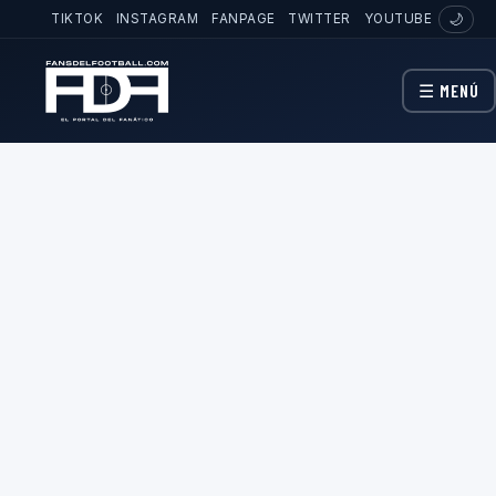
TIKTOK
INSTAGRAM
FANPAGE
TWITTER
YOUTUBE
🌙
☰ MENÚ