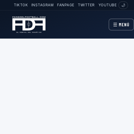
TIKTOK
INSTAGRAM
FANPAGE
TWITTER
YOUTUBE
🌙
☰ MENÚ