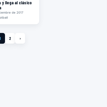
 y llega al clásico
a
tiembre de 2017
otball
1
2
›