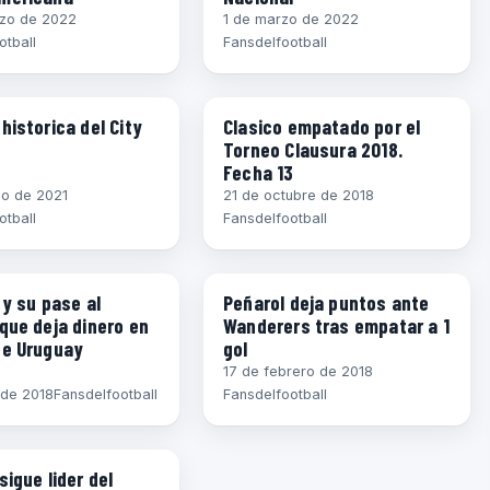
rzo de 2022
1 de marzo de 2022
otball
Fansdelfootball
A 2020
CLAUSURA 2018
historica del City
Clasico empatado por el
Torneo Clausura 2018.
Fecha 13
o de 2021
21 de octubre de 2018
otball
Fansdelfootball
NTERNACIONAL
APERTURA 2018
 y su pase al
Peñarol deja puntos ante
que deja dinero en
Wanderers tras empatar a 1
de Uruguay
gol
17 de febrero de 2018
o de 2018
Fansdelfootball
Fansdelfootball
 2017
sigue lider del