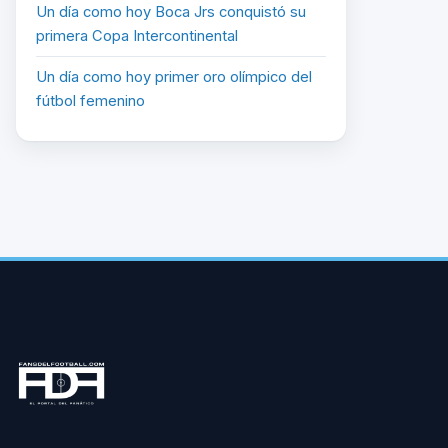
Un día como hoy Boca Jrs conquistó su
primera Copa Intercontinental
Un día como hoy primer oro olímpico del
fútbol femenino