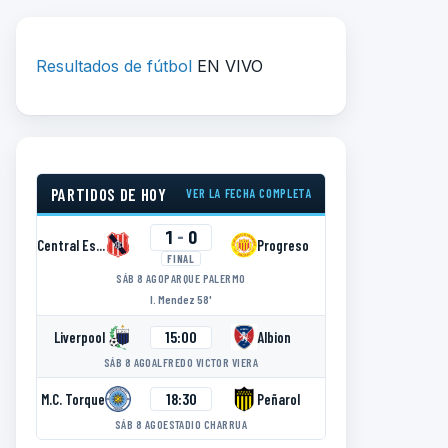
Resultados de fútbol
EN VIVO
PARTIDOS DE HOY
VER LA FECHA COMPLETA
1
-
0
Central Español
Progreso
FINAL
SÁB 8 AGO
PARQUE PALERMO
I. Mendez 58'
15:00
Liverpool
Albion
SÁB 8 AGO
ALFREDO VICTOR VIERA
18:30
M.C. Torque
Peñarol
SÁB 8 AGO
ESTADIO CHARRUA