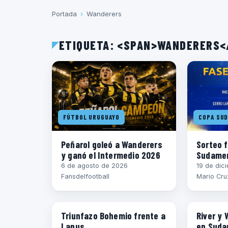
Portada
›
Wanderers
ETIQUETA: <SPAN>WANDERERS<
FÚTBOL URUGUAYO
COPA SUD
Peñarol goleó a Wanderers
Sorteo 
y ganó el Intermedio 2026
Sudamer
6 de agosto de 2026
19 de dic
Fansdelfootball
Mario Cru
COPA SUDAMERICANA
COPA SUD
Triunfazo Bohemio frente a
River y
Lanus
en Suda