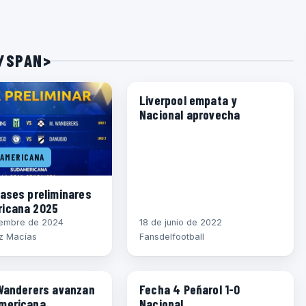
/SPAN>
FÚTBOL URUGUAYO
Liverpool empata y
Nacional aprovecha
AMERICANA
fases preliminares
icana 2025
iembre de 2024
18 de junio de 2022
z Macías
Fansdelfootball
AMERICANA
APERTURA 2022
 Wanderers avanzan
Fecha 4 Peñarol 1-0
mericana
Nacional